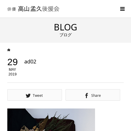
BLOG
ブログ
29
ad02
MAY
2019
Tweet
Share