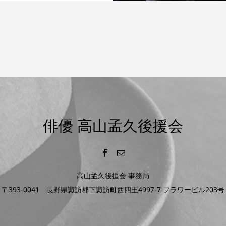
俳優 高山孟久後援会
高山孟久後援会 事務局
〒393-0041 長野県諏訪郡下諏訪町西四王4997-7 フラワービル203号