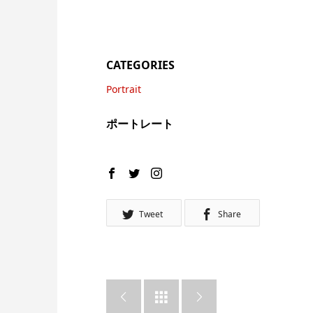
CATEGORIES
Portrait
ポートレート
Tweet
Share


