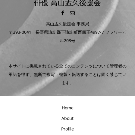
俳優 高山孟久後援会
高山孟久後援会 事務局
〒393-0041 長野県諏訪郡下諏訪町西四王4997-7 フラワービ
ル203号
本サイトに掲載されている全てのコンテンツについて管理者の
承諾を得ず、無断で複写・複製・転送することは固く禁じてい
ます。
Home
About
Profile