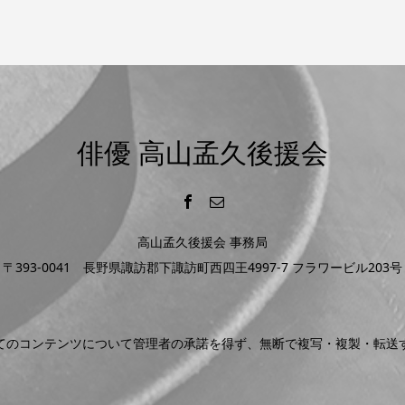
俳優 高山孟久後援会
高山孟久後援会 事務局
〒393-0041 長野県諏訪郡下諏訪町西四王4997-7 フラワービル203号
てのコンテンツについて管理者の承諾を得ず、無断で複写・複製・転送