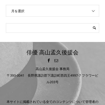
月を選択
俳優 高山孟久後援会
高山孟久後援会 事務局
〒393-0041 長野県諏訪郡下諏訪町西四王4997-7 フラワービ
ル203号
本サイトに掲載されている全てのコンテンツについて管理者の