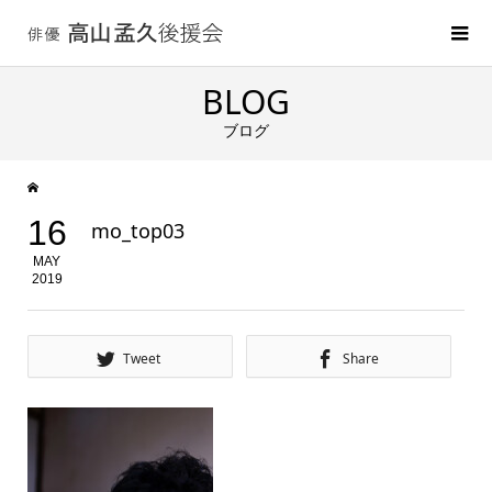
BLOG
ブログ
16
mo_top03
MAY
2019
Tweet
Share