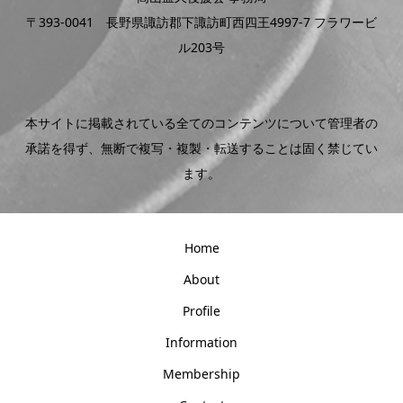
〒393-0041 長野県諏訪郡下諏訪町西四王4997-7 フラワービ
ル203号
本サイトに掲載されている全てのコンテンツについて管理者の
承諾を得ず、無断で複写・複製・転送することは固く禁じてい
ます。
Home
About
Profile
Information
Membership